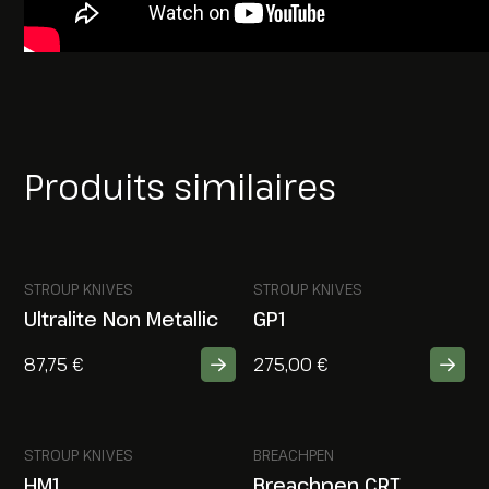
Produits similaires
STROUP KNIVES
STROUP KNIVES
Ultralite Non Metallic
GP1
87,75
€
275,00
€
STROUP KNIVES
BREACHPEN
HM1
Breachpen CRT