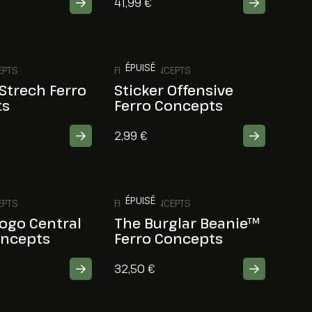
41,99
€
ÉPUISÉ
EPTS
FERRO CONCEPTS
Strech Ferro
Sticker Offensive
ts
Ferro Concepts
2,99
€
ÉPUISÉ
EPTS
FERRO CONCEPTS
Logo Central
The Burglar Beanie™
oncepts
Ferro Concepts
32,50
€