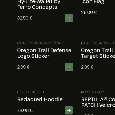
Hy-Lite-Wallet by
Icon Flag
Ferro Concepts
26,00
€
32,50
€
OTD OREGON TRAIL DEFENSE
OTD OREGON TRAIL 
Oregon Trail Defense
Oregon Trail
Logo Sticker
Target Sticke
2,99
€
2,99
€
FERRO CONCEPTS
REPTILIA CORP
Redacted Hoodie
REPTILIA® C
PATCH Velcr
78,00
€