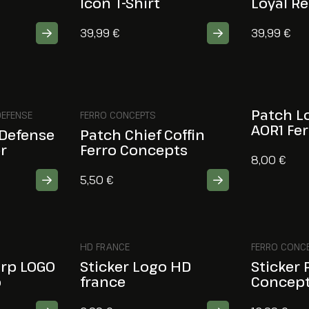
Icon T-Shirt
Loyal Re
39,99
€
39,99
€
Patch L
DEFENSE
FERRO CONCEPTS
AOR1 Fe
 Defense
Patch Chief Coffin
r
Ferro Concepts
8,00
€
5,50
€
HD FRANCE
FERRO CONC
orp LOGO
Sticker Logo HD
Sticker 
o
france
Concep