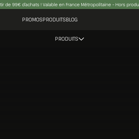
rtir de 99€ d’achats ! Valable en France Métropolitaine – Hors prod
PROMOS
PRODUITS
BLOG
PRODUITS