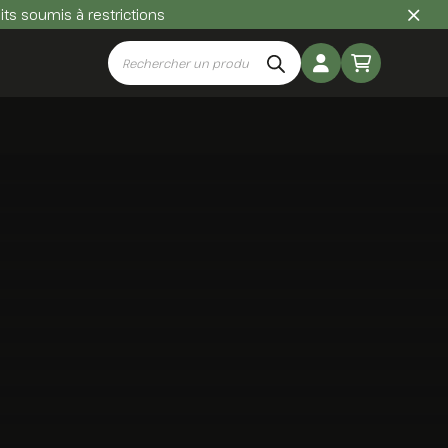
uits soumis à restrictions
Recherche
de
produits