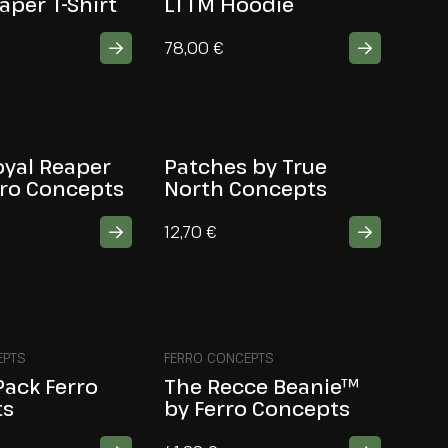
aper T-Shirt
LTTM Hoodie
78,00
€
oyal Reaper
Patches by True
rro Concepts
North Concepts
12,70
€
EPTS
FERRO CONCEPTS
Pack Ferro
The Recce Beanie™
ts
by Ferro Concepts