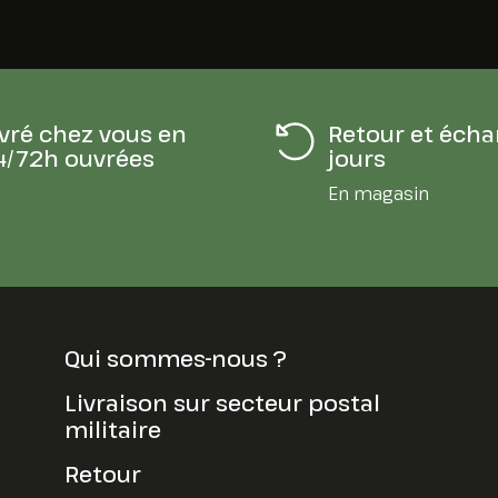
ivré chez vous en
Retour et écha
4/72h ouvrées
jours
En magasin
Qui sommes-nous ?
Livraison sur secteur postal
militaire
Retour