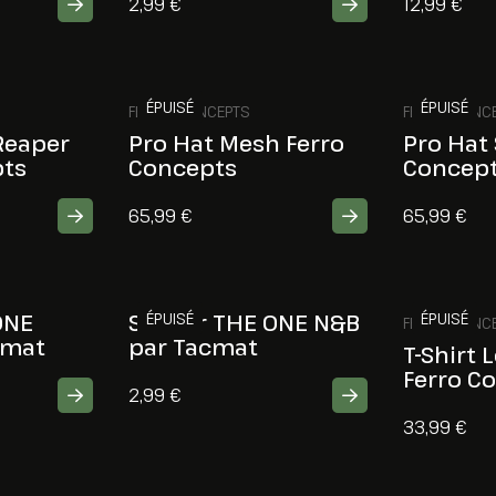
2,99
€
12,99
€
ÉPUISÉ
ÉPUISÉ
FERRO CONCEPTS
FERRO CONC
Reaper
Pro Hat Mesh Ferro
Pro Hat 
pts
Concepts
Concep
65,99
€
65,99
€
ONE
Sticker THE ONE N&B
ÉPUISÉ
ÉPUISÉ
FERRO CONC
cmat
par Tacmat
T-Shirt 
Ferro C
2,99
€
33,99
€