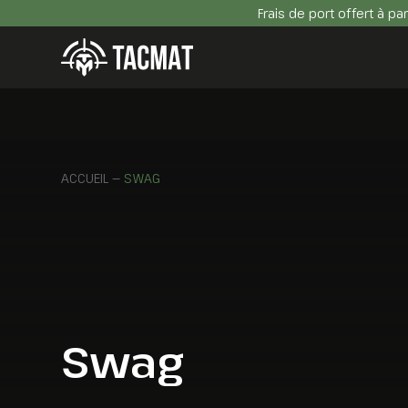
Frais de port offert à pa
ACCUEIL
—
SWAG
Swag