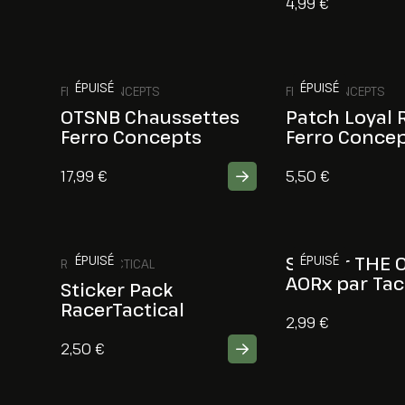
4,99
€
ÉPUISÉ
ÉPUISÉ
FERRO CONCEPTS
FERRO CONCEPTS
OTSNB Chaussettes
Patch Loyal 
Ferro Concepts
Ferro Conce
17,99
€
5,50
€
ÉPUISÉ
Sticker THE 
ÉPUISÉ
RACER TACTICAL
AORx par Ta
Sticker Pack
RacerTactical
2,99
€
2,50
€