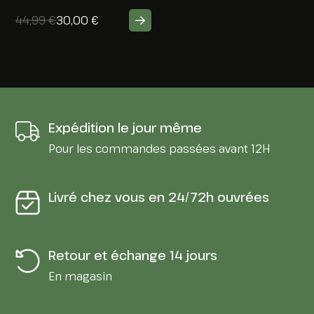
44,99
€
30,00
€
Expédition le jour même
Pour les commandes passées avant 12H
Livré chez vous en 24/72h ouvrées
Retour et échange 14 jours
En magasin