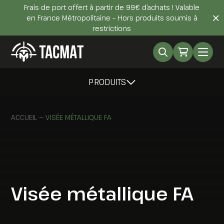
Frais de port offert à partir de 99€ d’achats ! Valable
en France Métropolitaine – Hors produits soumis à
restrictions
PRODUITS
ACCUEIL
—
VISÉE MÉTALLIQUE FA
Visée métallique FA