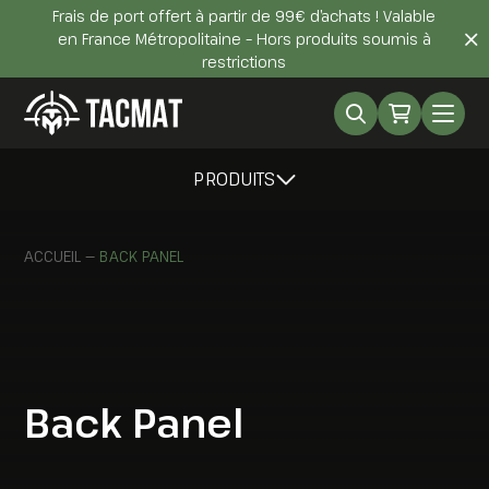
Frais de port offert à partir de 99€ d’achats ! Valable
en France Métropolitaine – Hors produits soumis à
restrictions
PRODUITS
ACCUEIL
—
BACK PANEL
Back Panel