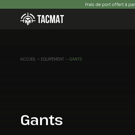
Frais de port offert à pa
ACCUEIL
—
EQUIPEMENT
—
GANTS
Gants