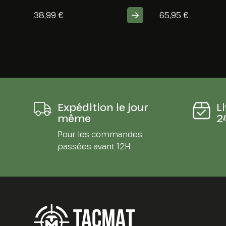
38,99
€
65,95
€
Expédition le jour
L
même
2
Pour les commandes
passées avant 12H