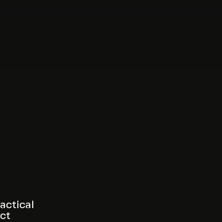
actical
ct