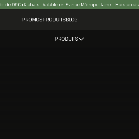
rtir de 99€ d’achats ! Valable en France Métropolitaine – Hors prod
PROMOS
PRODUITS
BLOG
PRODUITS