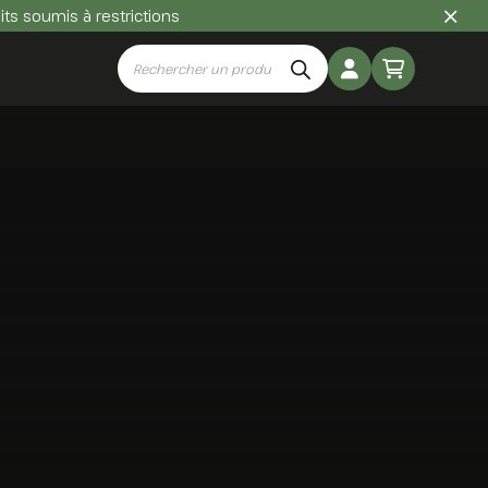
uits soumis à restrictions
Recherche
de
produits