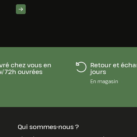
ivré chez vous en
Retour et écha
4/72h ouvrées
jours
En magasin
Qui sommes-nous ?