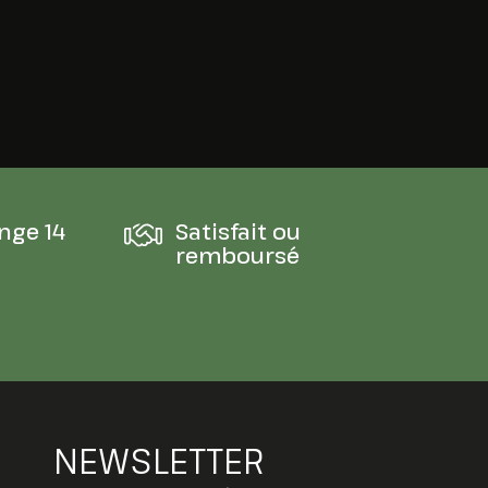
nge 14
Satisfait ou
remboursé
NEWSLETTER