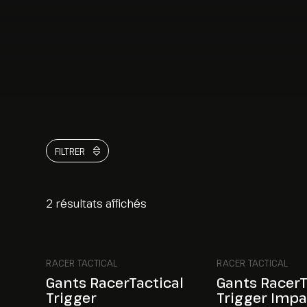
FILTRER
2 résultats affichés
RACER TACTICAL
RACER TACTICAL
Gants RacerTactical
Gants RacerT
Trigger
Trigger Impa