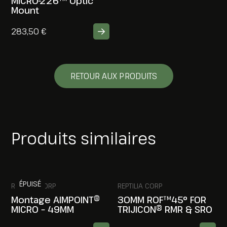
MICRO-226™ Optic
Mount
283,50
€
RETOUR AUX PRODUITS
Produits similaires
ÉPUISÉ
REPTILIA CORP
REPTILIA CORP
Montage AIMPOINT®
30MM ROF™45° FOR
MICRO – 49MM
TRIJICON® RMR & SRO