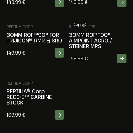
143,99
€
149,99
€
ÉPUISÉ
REPTILIA CORP
REPTILIA CORP
30MM ROF™90° FOR
30MM ROF™90°
TRIJICON® RMR & SRO
AIMPOINT ACRO /
STEINER MPS
149,99
€
149,99
€
REPTILIA CORP
REPTILIA® Corp
RECC•E™ CARBINE
STOCK
169,99
€