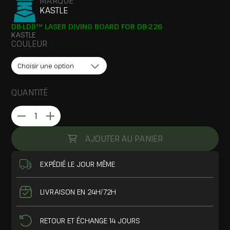
MARQUE
KASTLE
DB-LDB™ LASER DIVING BOARD FOR DB-226
KASTLE
COULEUR
Choisir une option
QUANTITÉ
quantité
de
AJOUTER AU PANIER
DB-
LDB™
EXPÉDIÉ LE JOUR MÊME
Laser
Diving
Board
LIVRAISON EN 24H/72H
RETOUR ET ÉCHANGE 14 JOURS